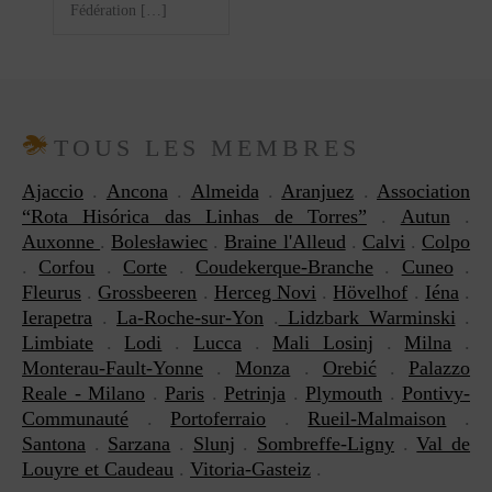
Fédération […]
TOUS LES MEMBRES
Ajaccio
.
Ancona
.
Almeida
.
Aranjuez
.
Association
“Rota Hisórica das Linhas de Torres”
.
Autun
.
Auxonne
.
Bolesławiec
.
Braine l'Alleud
.
Calvi
.
Colpo
.
Corfou
.
Corte
.
Coudekerque-Branche
.
Cuneo
.
Fleurus
.
Grossbeeren
.
Herceg Novi
.
Hövelhof
.
Iéna
.
Ierapetra
.
La-Roche-sur-Yon
.
Lidzbark Warminski
.
Limbiate
.
Lodi
.
Lucca
.
Mali Losinj
.
Milna
.
Monterau-Fault-Yonne
.
Monza
.
Orebić
.
Palazzo
Reale - Milano
.
Paris
.
Petrinja
.
Plymouth
.
Pontivy-
Communauté
.
Portoferraio
.
Rueil-Malmaison
.
Santona
.
Sarzana
.
Slunj
.
Sombreffe-Ligny
.
Val de
Louyre et Caudeau
.
Vitoria-Gasteiz
.