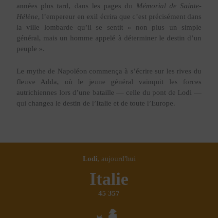
années plus tard, dans les pages du
Mémorial de Sainte-
Hélène
, l’empereur en exil écrira que c’est précisément dans
la ville lombarde qu’il se sentit « non plus un simple
général, mais un homme appelé à déterminer le destin d’un
peuple ».
Le mythe de Napoléon commença à s’écrire sur les rives du
fleuve Adda, où le jeune général vainquit les forces
autrichiennes lors d’une bataille — celle du pont de Lodi —
qui changea le destin de l’Italie et de toute l’Europe.
Lodi
, aujourd'hui
Italie
45 357