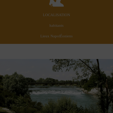
LOCALISATION
habitants
Lieux NapolÉoniens