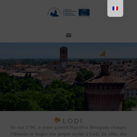
Vai
al
contenuto
MENU
PRINCIPALE
LODI
En mai 1796, le jeune général Napoléon Bonaparte changea
l’Histoire et forgea son propre mythe à Lodi. En effet, des