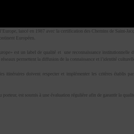
l’Europe, lancé en 1987 avec la certification des Chemins de Saint-Jac
 continent Européen.
Europe» est un label de qualité et une reconnaissance institutionnelle d
 réseaux permettent la diffusion de la connaissance et l’identité culture
 les itinéraires doivent respecter et implémenter les critères établi
eau porteur, est soumis à une évaluation régulière afin de garantir la qua