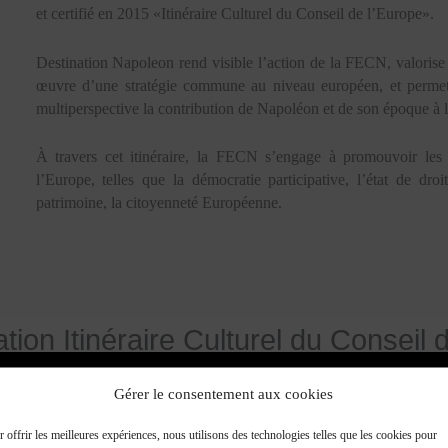
et certifié en 2015 «Itinéraire Culturel du Conseil de l’Europe».
Destination Napoleon rend visible l’action de la FECN, valorise
œuvre d’une stratégie commune au niveau européen, et permet 
multiperspective la contribution de Napoléon et de son époque à l
À travers cet itinéraire, la FECN s’engage à promouvoir les
l’Europe, telles que la démocratie participative, l’état de droi
patrimoine, la citoyenneté Européenne.
cation Itinéraire Culturel du Conseil 
Gérer le consentement aux cookies
 offrir les meilleures expériences, nous utilisons des technologies telles que les cookies pour