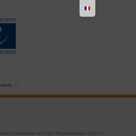
ources
Fédération Européenne des Cités Napoléoniennes (FECN)