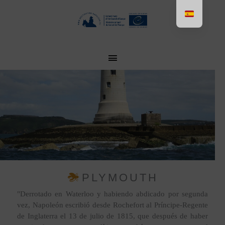
Aller
au
contenu
MENU
PRINCIPAL
PLYMOUTH
"Derrotado en Waterloo y habiendo abdicado por segunda
vez, Napoleón escribió desde Rochefort al Príncipe-Regente
de Inglaterra el 13 de julio de 1815, que después de haber