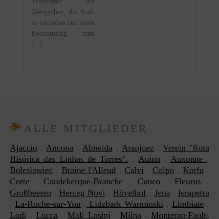
Teilnehmer die
Gelegenheit, die Stadt
zu erkunden und einen
Bootsausflug zum
[...].
ALLE MITGLIEDER
Ajaccio
.
Ancona
.
Almeida
.
Aranjuez
.
Verein "Rota
Hisórica das Linhas de Torres".
.
Autun
.
Auxonne
.
Bolesławiec
.
Braine l'Alleud
.
Calvi
.
Colpo
.
Korfu
.
Corte
.
Coudekerque-Branche
.
Cuneo
.
Fleurus
.
Großbeeren
.
Herceg Novi
.
Hövelhof
.
Jena
.
Ierapetra
.
La-Roche-sur-Yon
.
Lidzbark Warminski
.
Limbiate
.
Lodi
.
Lucca
.
Mali Losinj
.
Milna
.
Monterau-Fault-