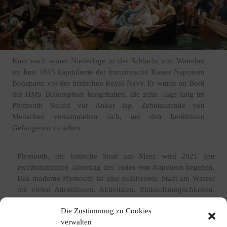
Kurz nach seiner Niederlage in der Schlacht von Waterloo
im Juni 1815 kapitulierte der französische Kaiser Napoleon
Bonaparte vor der britischen Royal Navy. Er wurde an Bord
der HMS Bellerophon festgehalten, die zehn Tage lang im
Plymouth Sound vor Anker lag. Zehntausende von
Menschen versammelten sich, um den berühmten
Gefangenen zu sehen.
Plymouth, die britische Stadt am Meer, wird 2021 den
zweihundertsten Jahrestag des Todes von Napoleon begehen.
Das moderne Plymouth ist eine pulsierende Stadt am Wasser
mit vielen Attraktionen, Aktivitäten, Einkaufsmöglichkeiten,
Unterhaltungsangeboten und Sehenswürdigkeiten, die von der
Die Zustimmung zu Cookies
Geschichte der Marine geprägt sind.
verwalten