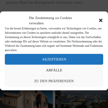
späteren Phase des Risorgimento verbunden waren.
In der Stadt finden sich zahlreiche Stätten (und Objekte), die
Die Zustimmung zu Cookies
mit dem Epos Napoleons in Verbindung stehen. Einige
verwalten
davon sind verschwunden, andere existieren noch, wenn
Um die besten Erfahrungen zu bieten, verwenden wir Technologien wie Cookies, um
auch in unterschiedlichem Erhaltungszustand, vom Fort
Informationen von Geräten zu speichern und/oder darauf zuzugreifen. Die
Cardeto bis zur napoleonischen Festung Portonovo.
Zustimmung zu diesen Technologien ermöglicht es uns, Daten wie das Surfverhalten
oder eindeutige IDs auf dieser Website zu verarbeiten. Die Nichtzustimmung oder der
Widerruf der Zustimmung kann sich negativ auf bestimmte Merkmale und Funktionen
Und schließlich die schriftlichen Zeugnisse, die Napoleon
auswirken.
selbst hinterlassen hat. Von Bonapartes eigener
Beschreibung der Stadt in einem seiner Briefe an seine Frau
AKZEPTIEREN
Josephine bis hin zu der Korrespondenz, die der zukünftige
Kaiser 1797 mit dem Direktorium über die Stadt führte.
ABFÄLLE
ZU DEN PRÄFERENZEN