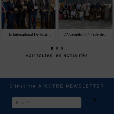
Prix international Destination Napoléon 2026 : cinq initiatives européennes récompensées à Herceg Novi
L’Assemblée Générale de la Fédération européenne des cités Napoléoniennes à Herceg Novi : une rencontre européenne au cœur des Balkans
voir toutes les actualités
S'inscrire À NOTRE NEWSLETTER
E
-
m