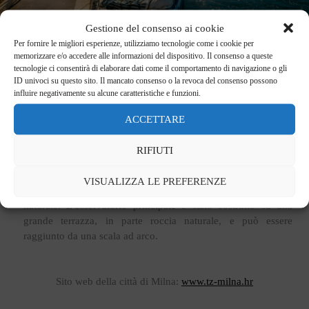
Gestione del consenso ai cookie
Milna è uno degli esempi architettonicamente più armoniosi
Per fornire le migliori esperienze, utilizziamo tecnologie come i cookie per
di urbanistica barocca sulla costa dalmata, un porto naturale
memorizzare e/o accedere alle informazioni del dispositivo. Il consenso a queste
sicuro, testimoniato anche dalla costruzione del palazzo di
tecnologie ci consentirà di elaborare dati come il comportamento di navigazione o gli
Diocleziano a Spalato. La sua posizione strategica fu molto
ID univoci su questo sito. Il mancato consenso o la revoca del consenso possono
importante durante le guerre napoleoniche nell'Adriatico
influire negativamente su alcune caratteristiche e funzioni.
orientale, facendola diventare l'ultima difesa di Spalato e
ACCETTARE
dintorni.
RIFIUTI
Inoltre, sono state conservate all'interno della fortificazione
quattro camere, tre delle quali susseguenti. Accanto al forte c'è
VISUALIZZA LE PREFERENZE
un'entrata sotterranea inesplorata, una possibile grotta o fossa
naturale. L'osservatorio principale è stato costruito su una
grande terrazza, in parte roccia naturale, e può essere
raggiunto da una scala ad arco.
Sito web della città di Milna:
www.tz-milna.hr