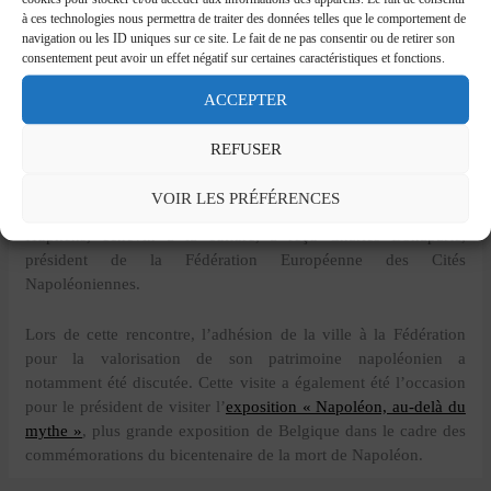
à ces technologies nous permettra de traiter des données telles que le comportement de
navigation ou les ID uniques sur ce site. Le fait de ne pas consentir ou de retirer son
consentement peut avoir un effet négatif sur certaines caractéristiques et fonctions.
ACCEPTER
REFUSER
Le 18 novembre 2021, la mairie de Liège, représentée par
VOIR LES PRÉFÉRENCES
Christine Defraigne, première échevine de la ville, et Jean Pierre
Hupkens, échevin à la culture, a reçu Charles Bonaparte,
président de la Fédération Européenne des Cités
Napoléoniennes.
Lors de cette rencontre, l’adhésion de la ville à la Fédération
pour la valorisation de son patrimoine napoléonien a
notamment été discutée. Cette visite a également été l’occasion
pour le président de visiter l’
exposition « Napoléon, au-delà du
mythe »
, plus grande exposition de Belgique dans le cadre des
commémorations du bicentenaire de la mort de Napoléon.