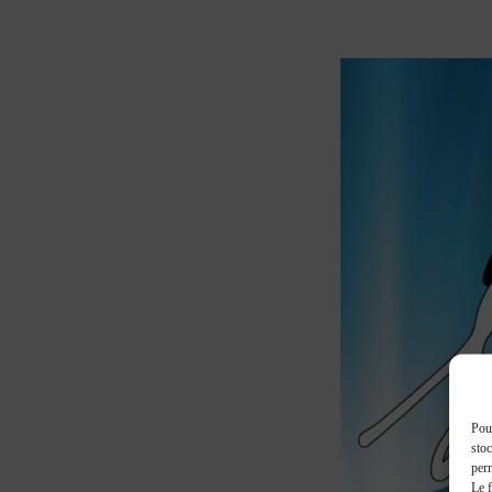
Pour
stoc
perm
Le f