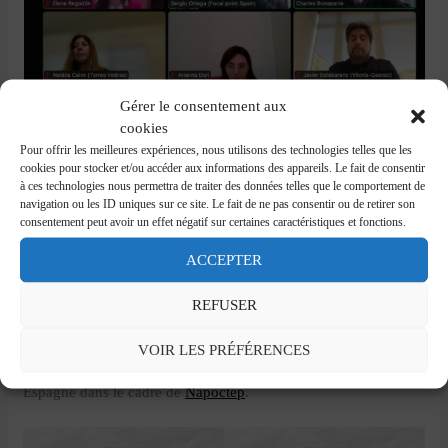
Gérer le consentement aux
cookies
Pour offrir les meilleures expériences, nous utilisons des technologies telles que les
cookies pour stocker et/ou accéder aux informations des appareils. Le fait de consentir
Le 27 janvier 2022 a eu lieu le premier meeting de l’année pour
à ces technologies nous permettra de traiter des données telles que le comportement de
nos partenaires de la péninsule ibérique pour la promotion du
navigation ou les ID uniques sur ce site. Le fait de ne pas consentir ou de retirer son
patrimoine napoléonien en Europe.
consentement peut avoir un effet négatif sur certaines caractéristiques et fonctions.
ACCEPTER
Un grand merci aux participants de
Torres Vedras CM
,
Vitoria-
Gasteiz
,
Município de Almeida
&
Ministerio de Cultura y
Deporte
): la collaboration continue, avec de belles perspectives
REFUSER
notamment à travers l’enrichissement de l’offre d’itinéraires au
niveau local, le développement d’une application sur les
VOIR LES PRÉFÉRENCES
itinéraires culturels en Espagne et un guide touristique Portugal-
Espagne dans le cadre de
Napoctep
.