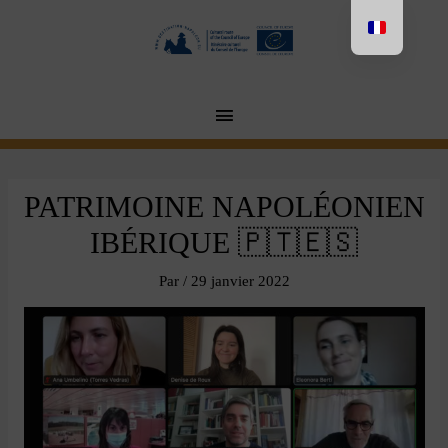
Vai
al
contenuto
MENU
PRINCIPALE
PATRIMOINE NAPOLÉONIEN
IBÉRIQUE 🇵🇹🇪🇸
Par
/
29 janvier 2022