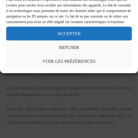
cookies pour stocker et/ou accéder aux informations des appareils. Le fait de consentir
à ces technologies nous permettra de traiter des données telles que le comportement de
navigation ou les ID uniques sur ce site. Le fait de ne pas consentir ou de retirer son
consentement peut avoir un effet négatif sur certaines caractéristiques et fonctions.
ACCEPTER
Notre réseau s’agrandit: pendant les vacances d’été 2023, la
REFUSER
Municipalité de
Val de Louyre et Caudeau
(FR), la Municipalité
de
Monza
(IT) et le
Palazzo Reale
à Milan (IT) ont demandé à
VOIR LES PRÉFÉRENCES
devenir membres de la Fédération européenne des villes
napoléoniennes – Destination Napoléon.
Les informations concernant nos trois nouveaux membres seront
bientôt disponibles sur notre site web!
Dans les prochaines semaines, des initiatives spéciales seront
organisées en coopération avec les nouveaux membres afin de
célébrer leur adhésion et de lancer nos projets communs.