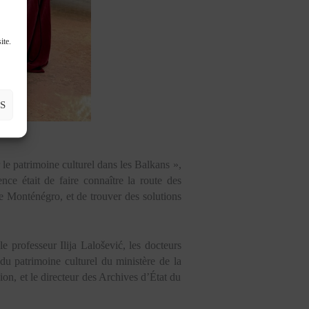
ite.
S
 le patrimoine culturel dans les Balkans »,
ence était de faire connaître la route des
le Monténégro, et de trouver des solutions
 professeur Ilija Lalošević, les docteurs
du patrimoine culturel du ministère de la
ion, et le directeur des Archives d’État du