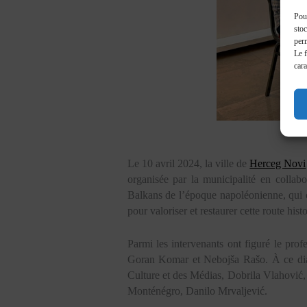
Pour
stoc
perm
Le f
cara
Le 10 avril 2024, la ville de
Herceg Novi
organisée par la municipalité en collab
Balkans de l’époque napoléonienne, qui co
pour valoriser et restaurer cette route his
Parmi les intervenants ont figuré le pr
Goran Komar et Nebojša Rašo. À ce dialog
Culture et des Médias, Dobrila Vlahović, l
Monténégro, Danilo Mrvaljević.