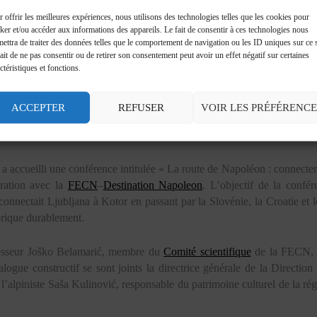
 offrir les meilleures expériences, nous utilisons des technologies telles que les cookies pour
ker et/ou accéder aux informations des appareils. Le fait de consentir à ces technologies nous
ettra de traiter des données telles que le comportement de navigation ou les ID uniques sur ce s
ait de ne pas consentir ou de retirer son consentement peut avoir un effet négatif sur certaines
ctéristiques et fonctions.
ACCEPTER
REFUSER
VOIR LES PRÉFÉRENCE
a accueilli une conférence intitulée « La route de Napoléon : connecter
oration avec la
FECN
–
Destination Napoleon
. L’objectif de la confér
nnectait Ljubljana à Kotor en passant par la Slovénie, la Croatie et 
torique durablement.
ofesseur Joško Belamarić, membre du
Comité scientifique
de la FECN, le
ue constructif se sont joints la directrice générale de la Direction 
’alpiniste Saša Kulinović, responsable du patrimoine culturel de la rég