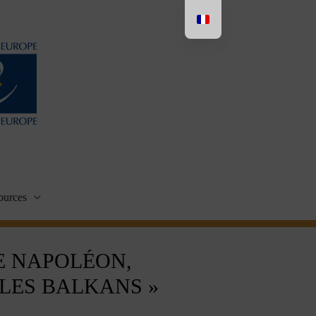
ources
E NAPOLÉON,
LES BALKANS »