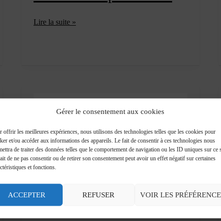
Ancona
Lire la suite »
Adesione
alla
Federazione
europea
delle
città
napoleoniche
Gérer le consentement aux cookies
 offrir les meilleures expériences, nous utilisons des technologies telles que les cookies pour
ker et/ou accéder aux informations des appareils. Le fait de consentir à ces technologies nous
ettra de traiter des données telles que le comportement de navigation ou les ID uniques sur ce s
ait de ne pas consentir ou de retirer son consentement peut avoir un effet négatif sur certaines
ctéristiques et fonctions.
ACCEPTER
REFUSER
VOIR LES PRÉFÉRENCE