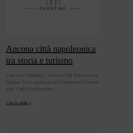
Ancona città napoleonica
tra storia e turismo
Lien vers l’entretien : Ancona Città Napoleonica:
Barbara Toce, eperta per la Federazione Europea
delle Città Napoleoniche.
Ancona
Lire la suite »
città
napoleonica
tra
storia