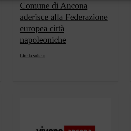
Comune di Ancona
aderisce alla Federazione
europea città
napoleoniche
Comune
Lire la suite »
di
Ancona
aderisce
alla
Federazione
europea
città
napoleoniche