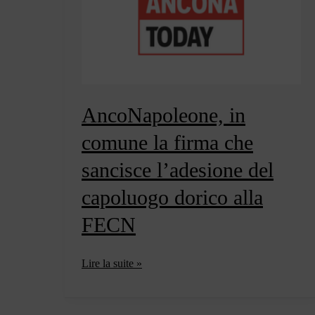
creare
connessioni
di
pace»
AncoNapoleone, in
comune la firma che
sancisce l’adesione del
capoluogo dorico alla
FECN
AncoNapoleone,
Lire la suite »
in
comune
la