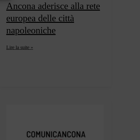
Ancona aderisce alla rete
europea delle città
napoleoniche
Ancona
Lire la suite »
aderisce
alla
rete
europea
delle
città
napoleoniche