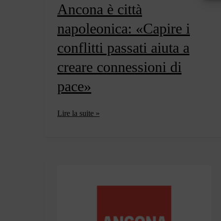
Ancona è città
napoleonica: «Capire i
conflitti passati aiuta a
creare connessioni di
pace»
Ancona
Lire la suite »
è
città
napoleonica:
«Capire
i
conflitti
passati
aiuta
a