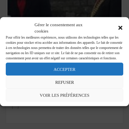
Gérer le consentement aux
cookies
Pour offrir les meilleures expériences, nous utilisons des technologies telles que les
cookies pour stocker et/ou accéder aux informations des appareils. Le fait de consentir
à ces technologies nous permettra de traiter des données telles que le comportement de
navigation ou les ID uniques sur ce site. Le fait de ne pas consentir ou de retirer son
consentement peut avoir un effet négatif sur certaines caractéristiques et fonctions.
Plymouth : inauguration du site dédié
«Napoleon Bicentennial»
ACCEPTER
22 juin 2021
REFUSER
A l’occasion du bicentenaire de la mort de Napoléon, la ville de
Plymouth (Royaume-Uni) à inaugurer un site web dédié au
VOIR LES PRÉFÉRENCES
patrimoine napoléonien de la ville portuaire. Le site contient
[…]