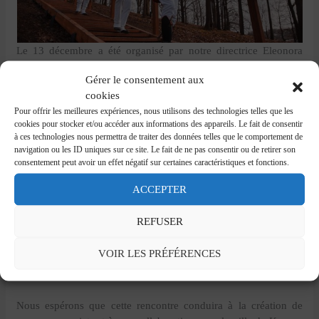
Le 13 décembre a été organisé par notre directrice Eleonora
Berti et Alfredas Jomantas, chef du Département du patrimoine
Gérer le consentement aux
culturel-Ministère de la Culture de la Lituanie, un webinaire
cookies
dédié Destination Napoleon et la Lituanie.
Pour offrir les meilleures expériences, nous utilisons des technologies telles que les
cookies pour stocker et/ou accéder aux informations des appareils. Le fait de consentir
La réunion en ligne a été suivie par 100 participants! Parmi les
à ces technologies nous permettra de traiter des données telles que le comportement de
orateurs se trouvait notre président Charles Bonaparte, Bruno
navigation ou les ID uniques sur ce site. Le fait de ne pas consentir ou de retirer son
Favel (chef du Département des affaires européennes et
consentement peut avoir un effet négatif sur certaines caractéristiques et fonctions.
internationales) et Laima Andrikienė (députée au parlement
ACCEPTER
européen).
REFUSER
Ce fut une excellente occasion de montrer les activités et les
initiatives nées à l’intérieur de la fédération, grâce à Benoit
VOIR LES PRÉFÉRENCES
Gouriou (
Ville de Pontivy
) Ana Umbelino (
Torres Vedras CM
)
and Amanda Lumley (
Plymouth City Council
).
Nous espérons que cette rencontre conduira à la création de