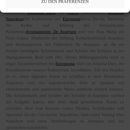
ZU DEN PRÄFERENZEN
Am Donnerstag, dem 8. Februar 2024
Vincent Chauvet
und die
Direktorin
Eleonora Berti
der
FECN
präsentierten
Reiseziel
Napoleon
Die Kulturroute des
Europarat
Maria Davila, Beraterin
für Kultur und Bildung des Europäischen
Parlaments
Ayuntamiento De Aranjuez
und von Frau Maria del
Pozo López, Direktorin der Stiftung Kulturlandschaft Aranjuez
und Kontaktperson der Föderation für Aranjuez, an die am
Projekt beteiligten Schülerinnen und Schüler der Schulen in der
Stadtgemeinde
Built with Bits
. Dieses Bildungsprojekt wird in
enger Zusammenarbeit mit
Europeana
und von Arianna Duri, der
Koordinatorin unserer Kulturroute, koordiniert. Ziel des Projekts
ist es, einen digitalen Raum zu schaffen, in dem Destination
Napoleon und das napoleonische Erbe in Spanien auf
einnehmende und spielerische Weise entdeckt werden können.
Die Schülerinnen und Schüler der Schulen in Aranjuez werden
die Aufgabe haben, den ihrer Stadt gewidmeten Raum zu
errichten. Herr Jose Antonio Lopez Medina, Schriftsteller und
Spezialist für die Geschichte Napoleons, hielt einen Vortrag über
Napoleon und seine Verbindungen zu Aranjuez und der
spanischen Geschichte.