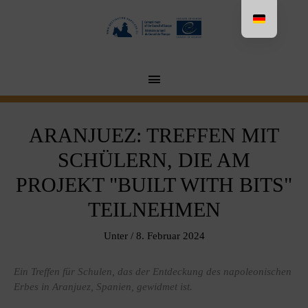
Aller
au
contenu
MENU
PRINCIPAL
ARANJUEZ: TREFFEN MIT
SCHÜLERN, DIE AM
PROJEKT "BUILT WITH BITS"
TEILNEHMEN
Unter
/
8. Februar 2024
Ein Treffen für Schulen, das der Entdeckung des napoleonischen
Erbes in Aranjuez, Spanien, gewidmet ist.