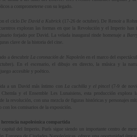
blicos a comprometerse con su legado.
on el ciclo
De David a Kubrick
(17-26 de octubre). De Renoir a Rohm
uentros exploran las formas en que la Revolución y el Imperio han in
inario forjado por David. La velada inaugural rinde homenaje a
Barr
ras clave de la historia del cine.
tado a descubrir
La coronación de Napoleón
en el marco del espectácul
tubre). En el escenario, el dibujo en directo, la música y la nar
 juego accesible y poético.
ida a un David más íntimo con
La cuchilla y el pincel
(7-9 de novie
 Chemla y el Ensemble Les Lunaisiens, esta producción explora l
de la revolución, con una mezcla de figuras históricas y personajes mít
o con los comisarios de la exposición.
a herencia napoleónica compartida
 capital del Imperio, París sigue siendo un importante centro de m
ón Europea de Ciudades Napoleónicas, ofrece una oportunidad única p