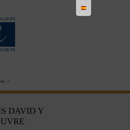
sos
S DAVID Y
OUVRE