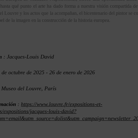
hasta qué punto el arte ha dado forma a nuestra visión compartida de
el Louvre y los actos que la acompañan, el bicentenario del pintor se c
pel de la imagen en la construcción de la historia europea.
n
:
Jacques-Louis David
 de octubre de 2025 - 26 de enero de 2026
Museo del Louvre, París
rmación
:
https://www.louvre.fr/expositions-et-
/expositions/jacques-louis-david?
um=email&utm_source=dolist&utm_campaign=newsletter_2