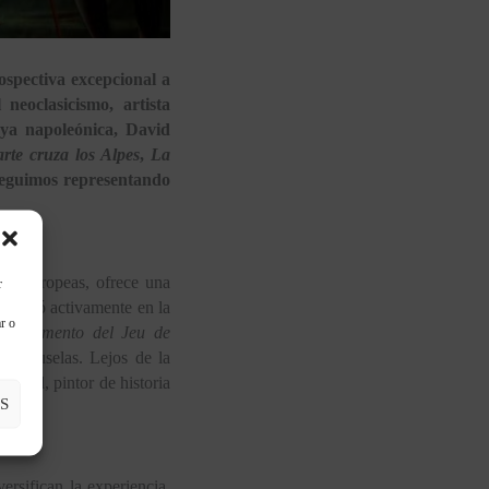
ospectiva excepcional a
neoclasicismo, artista
eya napoleónica, David
rte cruza los Alpes
,
La
 seguimos representando
nes europeas, ofrece una
r
articipó activamente en la
r o
el
Juramento del Jeu de
de Bruselas. Lejos de la
 David, pintor de historia
S
ersifican la experiencia,