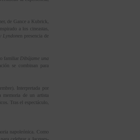
er, de Gance a Kubrick,
spirado a los cineastas,
y Lyndon
en presencia de
o familiar
Dibújame una
ración se combinan para
mbre). Interpretada por
a memoria de un artista
icos. Tras el espectáculo,
emoria napoleónica. Como
ara celebrar a Jacques-