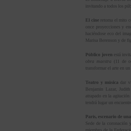
invitando a todos los pú
El cine
retoma el mito c
once proyecciones y enc
haciéndose eco del imag
Marisa Berenson y de figu
Público joven
está invi
obra maestra
(11 de oc
transformar el arte en un
Teatro y música
dar v
Benjamin Lazar, Judith
atrapado en la agitación 
tendrá lugar un encuentr
París, escenario de un
Sede de la coronación y
miembro de la Federaci