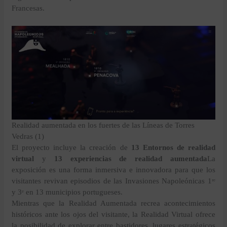
Francesas.
Realidad aumentada en los fuertes de las Líneas de Torres
Vedras (1)
El proyecto incluye la creación de
13 Entornos de realidad
virtual
y
13 experiencias de realidad aumentada
La
exposición es una forma inmersiva e innovadora para que los
visitantes revivan episodios de las Invasiones Napoleónicas 1ʳᵉ
y 3ᵉ en 13 municipios portugueses.
Mientras que la Realidad Aumentada recrea acontecimientos
históricos ante los ojos del visitante, la Realidad Virtual ofrece
la posibilidad de explorar entre bastidores, lugares estratégicos