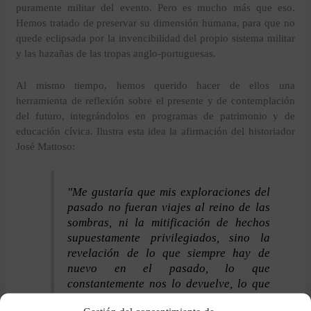
puramente militar del evento. Pero es mucho más que eso.
Hemos tratado de preservar su dimensión humana, para que no
quede eclipsada por la invencibilidad del propio sistema militar
y las hazañas de las tropas anglo-portuguesas.
Al mismo tiempo, hemos querido hacer de ellos una
herramienta de reflexión sobre el presente y de contemplación
del futuro, integrándolos en programas de patrimonio y de
educación cívica. Ilustra esta idea la afirmación del historiador
José Mattoso:
"Me gustaría que mis exploraciones del
pasado no fueran viajes al reino de las
sombras, ni la mitificación de hechos
supuestamente privilegiados, sino la
revelación de lo que siempre hay de
nuevo en el pasado, lo que
constantemente nos lo devuelve, lo que
continuamente nos empuja al presente.