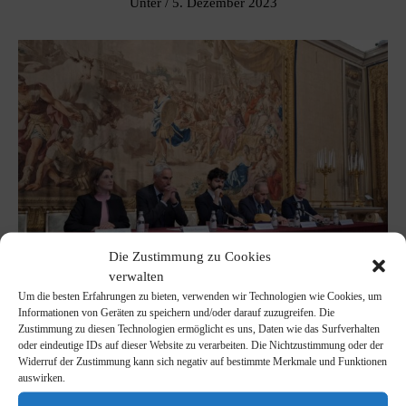
Unter
/
5. Dezember 2023
Die Zustimmung zu Cookies
verwalten
Um die besten Erfahrungen zu bieten, verwenden wir Technologien wie Cookies, um
Informationen von Geräten zu speichern und/oder darauf zuzugreifen. Die
Zustimmung zu diesen Technologien ermöglicht es uns, Daten wie das Surfverhalten
oder eindeutige IDs auf dieser Website zu verarbeiten. Die Nichtzustimmung oder der
Am 1. Dezember 2023 fand im Ersten Gobelinsaal des Palazzo
Widerruf der Zustimmung kann sich negativ auf bestimmte Merkmale und Funktionen
Reale ein institutionelles Treffen für den Beitritt von
Palazzo
auswirken.
Reale in Mailand
in Italien, in der
Europäischer Verband der