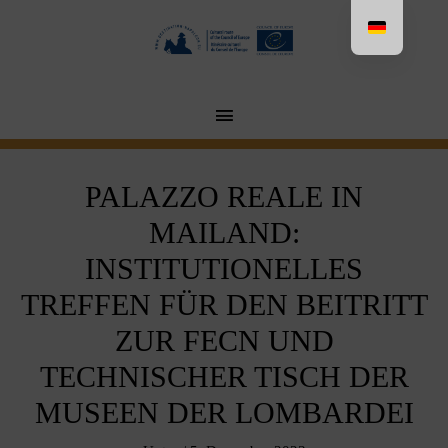
Aller
au
contenu
MENU
PRINCIPAL
PALAZZO REALE IN
MAILAND:
INSTITUTIONELLES
TREFFEN FÜR DEN BEITRITT
ZUR FECN UND
TECHNISCHER TISCH DER
MUSEEN DER LOMBARDEI