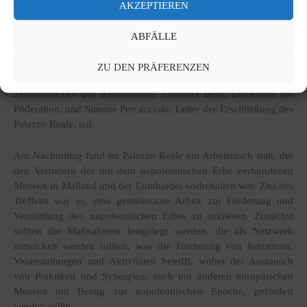
Napoleonstädte
die Anfang 2024 in unser europäisches Netzwerk
AKZEPTIEREN
aufgenommen wurde.
ABFÄLLE
An dem Treffen nahmen Tommaso Sacchi, Stadtrat für Kultur der
Stadt Mailand, Charles Bonaparte, Gründer und Ehrenpräsident
ZU DEN PRÄFERENZEN
der FECN, Domenico Piraina, Direktor des Palazzo Reale und
Zentraldirektor des Kulturraums, Eleonora Berti, Direktorin der
Föderation, und Simone Percacciolo, Leiter der Erschließung des
Palazzo Reale, teil.
Am Nachmittag fand im Palazzo Reale ein Arbeitstisch statt, der
den Vertretern der mit dem napoleonischen Erbe verbundenen
Museen in Mailand und der Lombardei vorbehalten war. Ziel des
Treffens war es, eine gemeinsame Arbeit zur Förderung und
Vermittlung des napoleonischen Erbes zu initiieren. Zunächst
sollten die Maßnahmen festgelegt werden, die als Netzwerk
entwickelt werden sollten, was die Förderung von Initiativen,
Veranstaltungen und Aktivitäten betrifft, wobei der Austausch
von Praktiken und Synergien, auch mit anderen europäischen
Museen mit Bezug zur napoleonischen Epoche, gefördert
werden sollte.