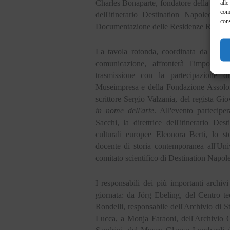
Charles Bonaparte, fondatore della Fede
alle
com
dell'itinerario Destination Napoleon,
cons
Documentazione delle Residenze Reali d
La tavola rotonda, coordinata da Rober
comunicazione, affronterà l'importan
trasmissione con la partecipazione d
Museimpresa e della Fondazione Assolom
scrittore Sergio Valzania, del regista Gi
in nome dell'arte
. All'evento partecip
Sacchi, la direttrice dell'itinerario De
culturali europee Eleonora Berti, lo st
docente di storia contemporanea all'Un
comitato scientifico di Destination Napole
I responsabili dei più importanti archivi
giornata: da Jörg Ebeling, del Centro te
Rondelli, responsabile dell'Archivio di 
Lucca, a Monja Faraoni, dell'Archivio C