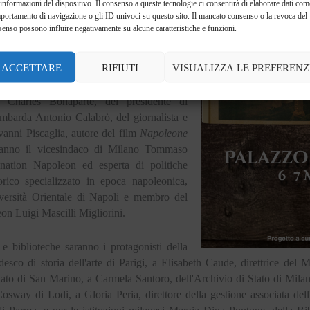
razione Europea delle Città Napoleoniche e
 informazioni del dispositivo. Il consenso a queste tecnologie ci consentirà di elaborare dati come
portamento di navigazione o gli ID univoci su questo sito. Il mancato consenso o la revoca del
 e Marina Rosa, Presidente del Centro di
enso possono influire negativamente su alcune caratteristiche e funzioni.
i Lombardia.
ACCETTARE
RIFIUTI
VISUALIZZA LE PREFERENZ
to Race, esperto di strategia aziendale e
za della storia napoleonica e della sua
i Charles Bonaparte, del presidente di
barda Antonio Calabrò, del giornalista e
ovanni Piscaglia, autore del film
Napoleone
eranno il vicesindaco di Milano Tommaso
stination Napoleon ed esperta di politiche
orico specializzato in epoca napoleonica,
iversità Orientale di Napoli e membro del
on Luigi Mascilli Migliorini.
 e biblioteche saranno i protagonisti della
desco di storia dell'arte di Parigi, a Elisabeth Caude, direttrice d
Stato di San Marino, a Carmela Santoro, dell'Archivio di Stato di Mila
osway di Lodi, a Gloria Peria, direttore della gestione associata del