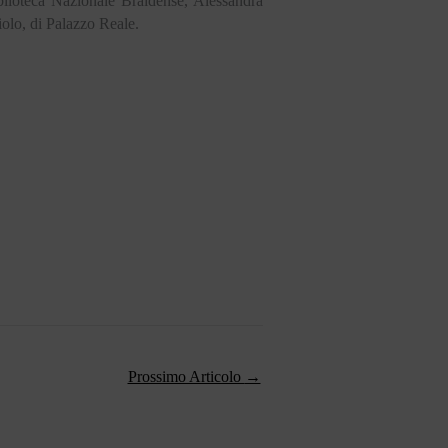
blioteca Nazionale Braidense, Alessandra
iolo, di Palazzo Reale.
Prossimo Articolo
→