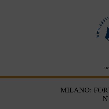
Aller
au
contenu
Des
MILANO: FOR
N