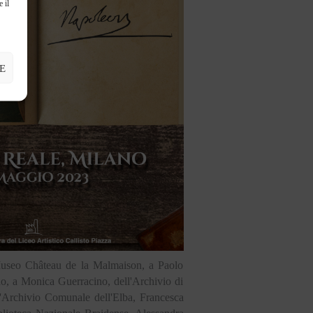
 il
E
el Museo Château de la Malmaison, a Paolo
no, a Monica Guerracino, dell'Archivio di
l'Archivio Comunale dell'Elba, Francesca