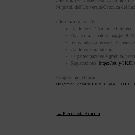
Sandrini, del Museo Glauco Lombardi di 
Mignatti, dell'Università Cattolica del Sa
informazioni pratiche
Conferenza: "Archivi e biblioteche
Data e ora: sabato 6 maggio 2023 
Sede: Sala conferenze, 3° piano
Conferenza in italiano
La partecipazione è gratuita, previ
Registrazione:
https://bit.ly/3KJ
Programma del forum
Programma Forum ARCHIVI-E-BIBLIOTEC
←
Precedente Articolo