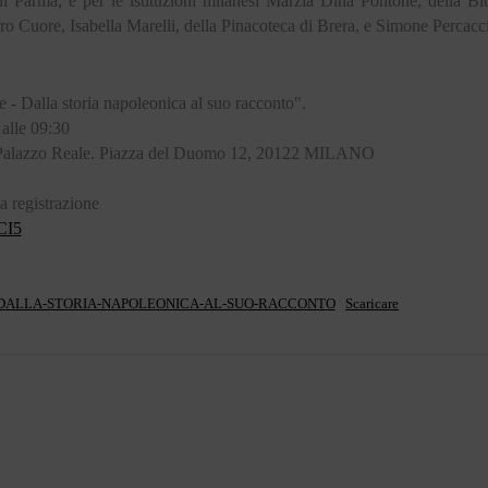
Parma, e per le istituzioni milanesi Marzia Dina Pontone, della Bi
cro Cuore, Isabella Marelli, della Pinacoteca di Brera, e Simone Percacc
 - Dalla storia napoleonica al suo racconto".
alle 09:30
, Palazzo Reale. Piazza del Duomo 12, 20122 MILANO
a registrazione
HCI5
HE.DALLA-STORIA-NAPOLEONICA-AL-SUO-RACCONTO
Scaricare