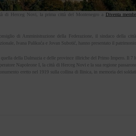
ittà di Herceg Novi, la prima città del Montenegro a
Diventa memb
siglio di Amministrazione della Federazione, il sindaco della città
onale, Ivana Palikuća e Jovan Subotić, hanno presentato il patrimonio d
a quella della Dalmazia e delle province illiriche del Primo Impero. Il 7 l
'imperatore Napoleone I, la città di Herceg Novi e la sua regione passaron
monumento eretto nel 1919 sulla collina di Ilinica, in memoria dei soldati