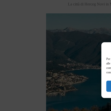
La città di Herceg Novi in
Per 
alle
com
cons