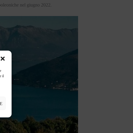
poleoniche nel giugno 2022.
e
 il
E