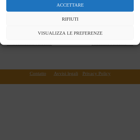
ESPAÑOL
ITALIANO
ACCETTARE
POLSKA
HRVATSKI
RIFIUTI
VISUALIZZA LE PREFERENZE
←
Precedente Articolo
Prossimo Articolo
→
Contatto
Avvisi legali
Privacy Policy