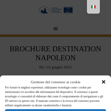
Aller
au
contenu
MENU
PRINCIPAL
BROCHURE DESTINATION
NAPOLEON
Da
/
23 giugno 2023
Gestione del consenso ai cookie
Per fornire le migliori esperienze, utilizziamo tecnologie come i cookie per
Scarica in versione pdf
memorizzare e/o accedere alle informazioni del dispositivo. Il consenso a queste
tecnologie ci consentirà di elaborare dati come il comportamento di navigazione o gli
ID univoci su questo sito. Il mancato consenso o la revoca del consenso possono
FRANÇAIS
ENGLISH
influire negativamente su alcune caratteristiche e funzioni.