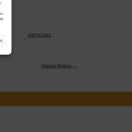
n
en.
ale
KA
HRVATSKI
N
Nächste Beitrag
→