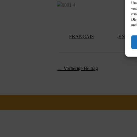
Um 
von
erm
Die
und
FRANÇAIS
ENGLIS
←
Vorherige Beitrag