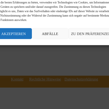
die besten Erfahrungen zu bieten, verwenden wir Technologien wie Cookies, um Informatione
 Geräten zu speichern und/oder darauf zuzugreifen. Die Zustimmung zu diesen Technologien
öglicht es uns, Daten wie das Surfverhalten oder eindeutige IDs auf dieser Website zu verarbeit
 Nichtzustimmung oder der Widerruf der Zustimmung kann sich negativ auf bestimmte Merkm
Herunterladen als pdf-Version
 Funktionen auswirken.
H
ESPAÑOL
ITALIANO
POLS
AKZEPTIEREN
ABFÄLLE
ZU DEN PRÄFERENZE
Kontakt
Rechtliche Hinweise
Datenschutzerklärung