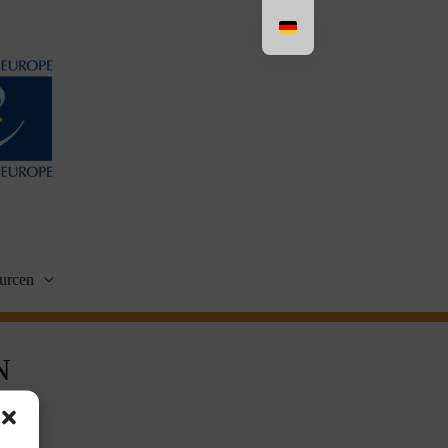
urcen
N