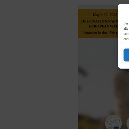
Per 
alle
com
cons