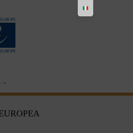
e
 EUROPEA