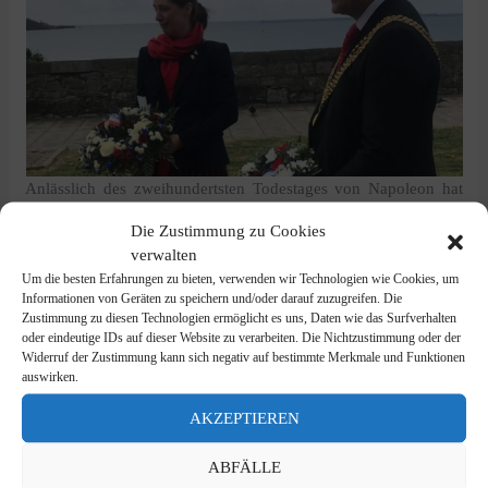
Anlässlich des zweihundertsten Todestages von Napoleon hat
die Stadt Plymouth (UK) eine Website eingerichtet, die dem
Die Zustimmung zu Cookies
napoleonischen Erbe der Hafenstadt gewidmet ist.
verwalten
Um die besten Erfahrungen zu bieten, verwenden wir Technologien wie Cookies, um
Die Website enthält Ideen für Routen durch die Stadt, zu Fuß
Informationen von Geräten zu speichern und/oder darauf zuzugreifen. Die
oder mit dem Fahrrad, sowie Aktivitäten für junge Leute.
Zustimmung zu diesen Technologien ermöglicht es uns, Daten wie das Surfverhalten
oder eindeutige IDs auf dieser Website zu verarbeiten. Die Nichtzustimmung oder der
Widerruf der Zustimmung kann sich negativ auf bestimmte Merkmale und Funktionen
Die Stadt ist berühmt dafür, dass sie im Juli 1815 das Schiff
auswirken.
Bellerophon in ihrer Bucht, die im Englischen als "Plymouth
Sound" bekannt ist, aufgenommen hat. Hier entschied sich das
AKZEPTIEREN
Schicksal von Napoleon, der an Bord festgehalten wurde.
ABFÄLLE
Plymouth Sound, der erste Meeresnationalpark Großbritanniens,