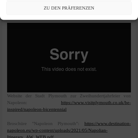
ist ein großartiger Ort, um dieses Erbe zu erforschen,
ZU DEN PRÄFERENZEN
insbesondere durch Segelexpeditionen.
Website der Stadt Plymouth zur Zweihundertjahrfeier von
Napoleon:
https://www.visitplymouth.co.uk/be-
inspired/napoleon-bicentennial
Broschüre "Napoleon Plymouth":
https://www.destination-
napoleon.eu/wp-content/uploads/2021/05/Napolian-
Itinerary_AW_WEB.pdf