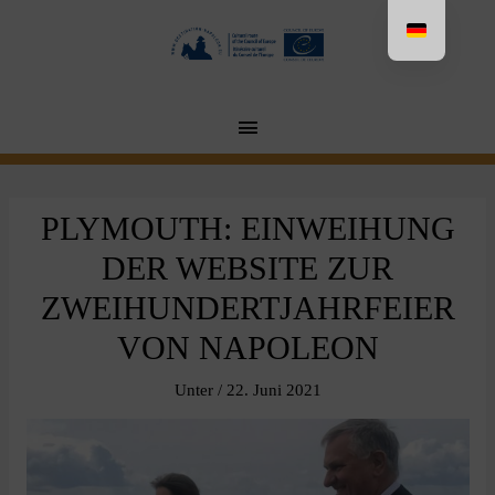
Aller
au
contenu
MENU
PRINCIPAL
PLYMOUTH: EINWEIHUNG
DER WEBSITE ZUR
ZWEIHUNDERTJAHRFEIER
VON NAPOLEON
Unter
/
22. Juni 2021