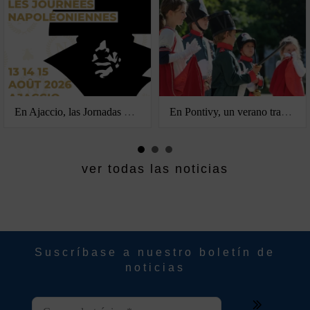
En Ajaccio, las Jornadas Napoleónicas conmemoran el nacimiento de Napoleón
En Pontivy, un verano tras las huellas de Napoleónville
ver todas las noticias
Suscríbase a nuestro boletín de
noticias
C