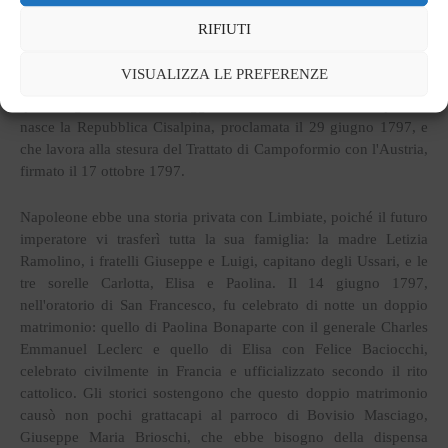
RIFIUTI
Il soggiorno di Napoleone a Limbiate fu breve ma decisivo per la
sua storia pubblica e privata. Il giovane generale Napoleone
VISUALIZZA LE PREFERENZE
Bonaparte scelse la Villa Pusterla-Crivelli di Limbiate come
quartier generale tra il maggio e il novembre 1797. È qui che
nasce la Repubblica Cisalpina, proclamata il 29 giugno 1797, e
che lavora alla stesura del Trattato di Campoformio con l'Austria,
firmato il 17 ottobre 1797.
Napoleone ebbe una storia privata con Limbiate, poiché il futuro
imperatore vi trasferì tutta la sua famiglia: la madre Letizia
Ramolino, i fratelli Giuseppe e Luigi, capitano degli Ussari, e le
tre sorelle Carlotta, Elisa e Paolina. Il 14 giugno 1797,
nell'oratorio di San Francesco, fu celebrato di notte un doppio
matrimonio: quello di Paolina Bonaparte con il generale Charles
Emmanuel Leclerc e quello di Elisa con Felice Baciocchi,
celebrato civilmente in Francia e ufficializzato secondo il rito
cattolico. Gli storici sostengono che questo doppio matrimonio
causò non pochi grattacapi al parroco di Bovisio Masciago,
Giuseppe Maria Brioschi, che ebbe bisogno della dispensa