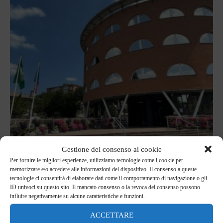
Gestione del consenso ai cookie
Per fornire le migliori esperienze, utilizziamo tecnologie come i cookie per
memorizzare e/o accedere alle informazioni del dispositivo. Il consenso a queste
tecnologie ci consentirà di elaborare dati come il comportamento di navigazione o gli
ID univoci su questo sito. Il mancato consenso o la revoca del consenso possono
influire negativamente su alcune caratteristiche e funzioni.
Il nuovo anno si apre con l'adesione del comune di Limbiate, in
Italia, all'iniziativa "Il mondo della cultura".
Federazione Europea
ACCETTARE
delle Città Napoleoniche
.