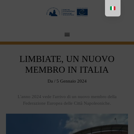
Aller
au
contenu
MENU
PRINCIPAL
LIMBIATE, UN NUOVO
MEMBRO IN ITALIA
Da
/
5 Gennaio 2024
L'anno 2024 vede l'arrivo di un nuovo membro della
Federazione Europea delle Città Napoleoniche.