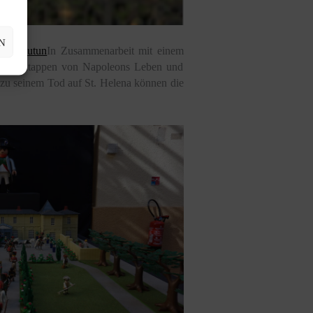
N
 von
Autun
In Zusammenarbeit mit einem
iedenen Etappen von Napoleons Leben und
s zu seinem Tod auf St. Helena können die