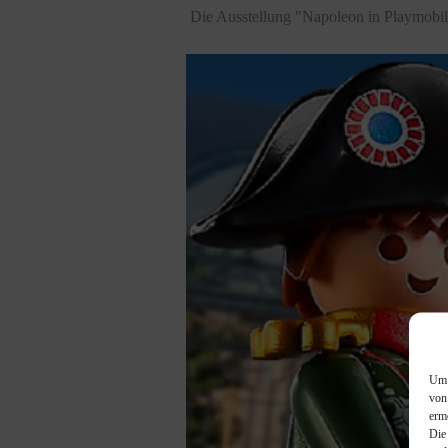
Die Ausstellung "Napoleon in Playmobil
Um 
von
erm
Die