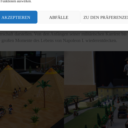
 Funktionen auswirken.
AKZEPTIEREN
ABFÄLLE
ZU DEN PRÄFERENZE
d zugleich didaktischen Einblick zu geben, hat die Stadtverwaltung
ine Ausstellung von Playmobilfiguren, die in 19 Bildern die versch
rschaft darstellen. Von den Anfängen seiner militärischen Karriere bi
e großen Momente des Lebens von Napoleon I. wiederentdecken.