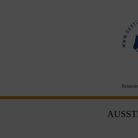
Aller
au
contenu
Reisezie
AUSST