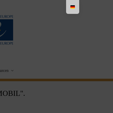
urcen
OBIL".