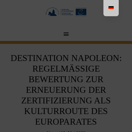
Aller
au
contenu
MENU
PRINCIPAL
DESTINATION NAPOLEON:
REGELMÄSSIGE B
EWERTUNG ZUR E
RNEUERUNG DER Z
ERTIFIZIERUNG ALS K
ULTURROUTE DES E
UROPARATES