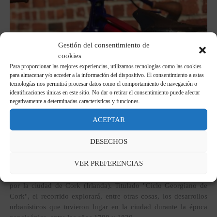
Gestión del consentimiento de
cookies
Para proporcionar las mejores experiencias, utilizamos tecnologías como las cookies
para almacenar y/o acceder a la información del dispositivo. El consentimiento a estas
tecnologías nos permitirá procesar datos como el comportamiento de navegación o
identificaciones únicas en este sitio. No dar o retirar el consentimiento puede afectar
negativamente a determinadas características y funciones.
ACEPTAR
DESECHOS
VER PREFERENCIAS
En el contexto de la
Destino europeo Semana de Napoleón
El 7
de mayo, Adam d'Arcy organizará una visita guiada en bicicleta
por la ciudad de Cork (Irlanda). Titulado "Ciclo Georgiano de
Cork", el recorrido explorará, entre otras cosas, los desarrollos
urbanísticos que tuvieron lugar en la ciudad durante la época