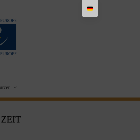
urcen
ZEIT