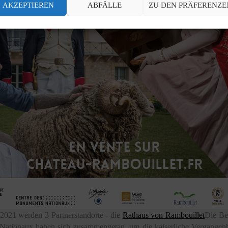
AKZEPTIEREN
ABFÄLLE
ZU DEN PRÄFERENZE
2021 werden 3 Partnerstandorte - die
Rathaus von Rambouillet
Die Be
ationaux haben sich zusammengetan, um die kaiserliche Vergangenh