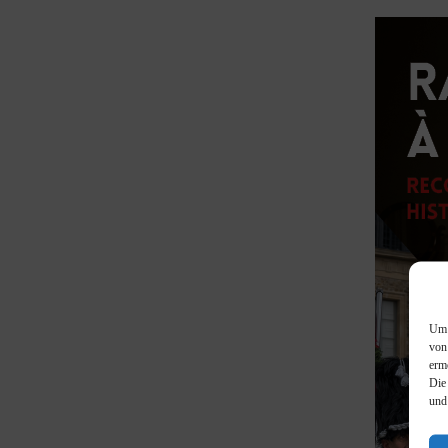
Um 
von
erm
Die
und