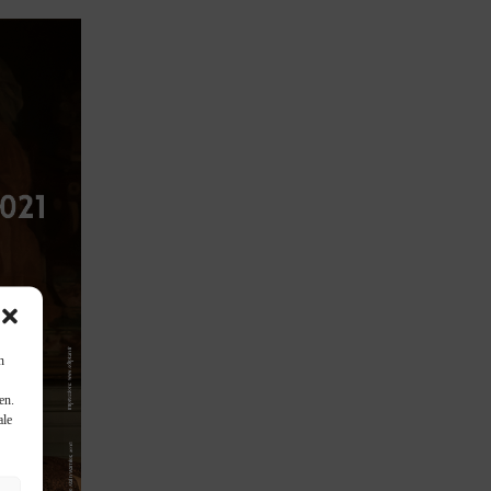
n
en.
ale