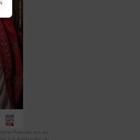
N
rgerie Nationale und das
eit von Rambouillet ein