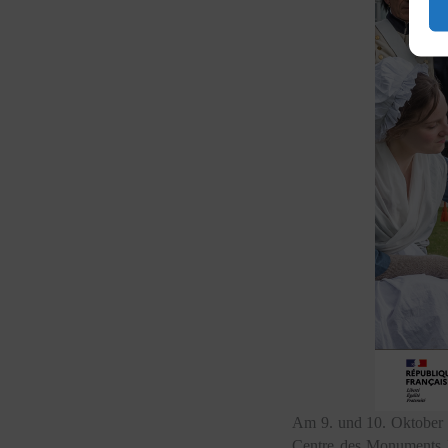
Am 9. und 10. Oktober 
Centre des Monuments N