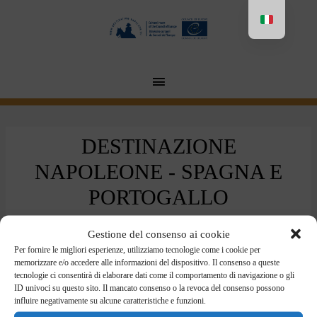
Aller
au
contenu
MENU
PRINCIPAL
DESTINAZIONE
NAPOLEONE - SPAGNA E
PORTOGALLO
Da
/
16 dicembre 2021
Gestione del consenso ai cookie
Per fornire le migliori esperienze, utilizziamo tecnologie come i cookie per
memorizzare e/o accedere alle informazioni del dispositivo. Il consenso a queste
tecnologie ci consentirà di elaborare dati come il comportamento di navigazione o gli
ID univoci su questo sito. Il mancato consenso o la revoca del consenso possono
influire negativamente su alcune caratteristiche e funzioni.