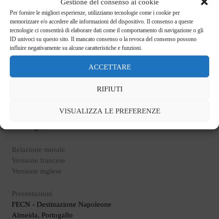
Gestione del consenso ai cookie
L'Assemblea generale della Fédération Européenne des Cités
Per fornire le migliori esperienze, utilizziamo tecnologie come i cookie per
Napoléoniennes (FECN) - Destination Napoleon si è tenuta a Plymouth
memorizzare e/o accedere alle informazioni del dispositivo. Il consenso a queste
(Regno Unito) dal 3 al 5 maggio 2024.
tecnologie ci consentirà di elaborare dati come il comportamento di navigazione o gli
ID univoci su questo sito. Il mancato consenso o la revoca del consenso possono
influire negativamente su alcune caratteristiche e funzioni.
Di seguito troverete l'ordine del giorno, la relazione annuale di
quest'anno e le presentazioni fatte durante l'assemblea di sabato 04
ACCETTARE
maggio.
RIFIUTI
Ordine del giorno
Versione
VISUALIZZA LE PREFERENZE
francese
Versione inglese
Relazione morale
Versione francese
Versione inglese
Presentazioni
FECN - Destinazione Napoleone
Almeida, Portogallo