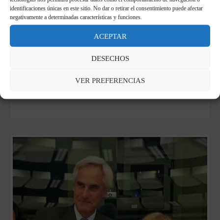
identificaciones únicas en este sitio. No dar o retirar el consentimiento puede afectar
Ancona se adhiere a la Federación Europea
negativamente a determinadas características y funciones.
de Ciudades Napoleónicas
ACEPTAR
10 febrero 2025
Ancona se adhiere a la Federación Europea de Ciudades
DESECHOS
Napoleónicas
VER PREFERENCIAS