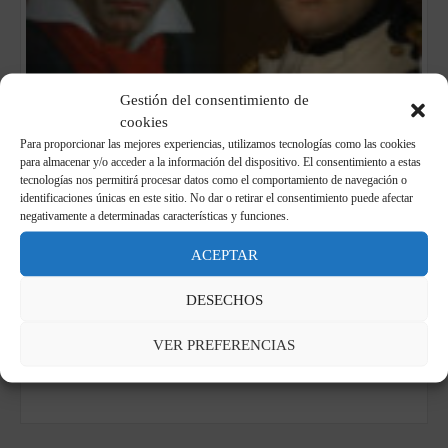
Gestión del consentimiento de
cookies
Para proporcionar las mejores experiencias, utilizamos tecnologías como las cookies
La Eroica de Beethoven
para almacenar y/o acceder a la información del dispositivo. El consentimiento a estas
tecnologías nos permitirá procesar datos como el comportamiento de navegación o
31 de marzo de 2022
identificaciones únicas en este sitio. No dar o retirar el consentimiento puede afectar
Viernes 1 de abril, Milán.
negativamente a determinadas características y funciones.
Primer acto simbólico de clausura del bicentenario de la muerte
ACEPTAR
de Napoleón en Italia.
DESECHOS
VER PREFERENCIAS