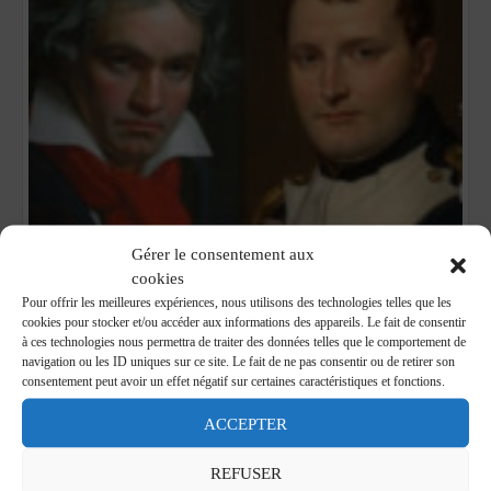
Gérer le consentement aux
cookies
L’Eroica de Beethoven
Pour offrir les meilleures expériences, nous utilisons des technologies telles que les
31 mars 2022
cookies pour stocker et/ou accéder aux informations des appareils. Le fait de consentir
à ces technologies nous permettra de traiter des données telles que le comportement de
Vendredi 1er avril, Milan.
navigation ou les ID uniques sur ce site. Le fait de ne pas consentir ou de retirer son
Premier événement symbolique de clôture du bicentenaire de la
consentement peut avoir un effet négatif sur certaines caractéristiques et fonctions.
mort de Napoléon en Italie.
ACCEPTER
REFUSER